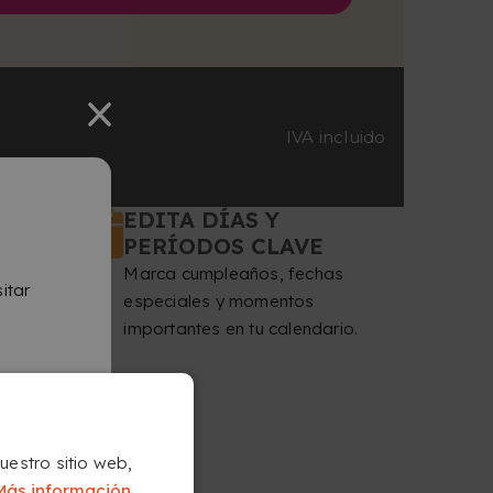
IVA incluido
EDITA DÍAS Y
PERÍODOS CLAVE
Marca cumpleaños, fechas
itar
especiales y momentos
importantes en tu calendario.
nuestro sitio web,
Más información