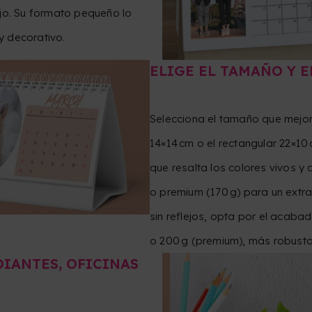
ajo. Su formato pequeño lo
 y decorativo.
ELIGE EL TAMAÑO Y E
Selecciona el tamaño que mejor
14×14 cm o el rectangular 22×10
que resalta los colores vivos y 
o premium (170 g) para un extra
sin reflejos, opta por el acaba
o 200 g (premium), más robusto
IANTES, OFICINAS