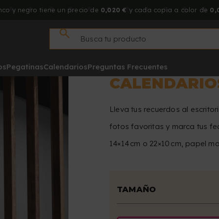
co y negro tiene un precio de
0,020 €
y cada copia a color de
0,
os
Pegatinas
Calendarios
Preguntas Frecuentes
CALENDARIO
Lleva tus recuerdos al escrito
fotos favoritas y marca tus f
14×14 cm o 22×10 cm, papel mate
TAMAÑO