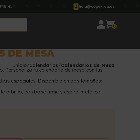
045 €.
hola@copykrea.es
0
S DE MESA
Inicio
Calendarios
Calendarios de Mesa
rio. Personaliza tu calendario de mesa con tus
echas especiales. Disponible en dos tamaños:
 o brillo, con base firme y espiral metálica.