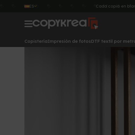
ES
Cada copia en blan
Copistería
Impresión de fotos
DTF textil por metr