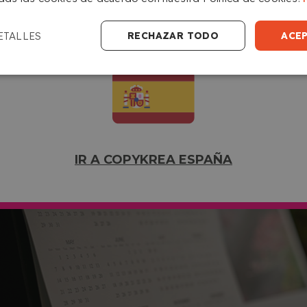
LENDARIOS DE MESA PERSO
IR A COPYKREA USA
ETALLES
RECHAZAR TODO
ACE
IR A COPYKREA ESPAÑA