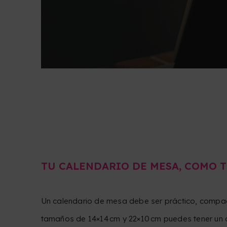
TU CALENDARIO DE MESA, COMO T
Un calendario de mesa debe ser práctico, compac
tamaños de 14×14 cm y 22×10 cm puedes tener un 