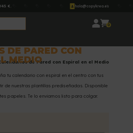
045 €.
hola@copykrea.es
0
S DE PARED CON
EL MEDIO
Calendarios de Pared con Espiral en el Medio
ña tu calendario con espiral en el centro con tus
tir de nuestras plantillas prediseñadas. Disponible
es papeles. Te lo enviamos listo para colgar.