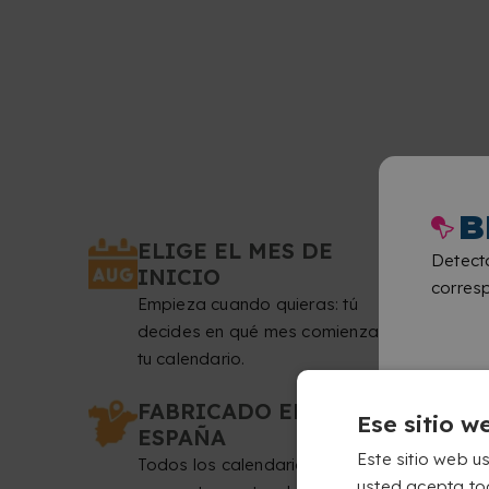
B
ELIGE EL MES DE
Detect
INICIO
corresp
Empieza cuando quieras: tú
decides en qué mes comienza
tu calendario.
FABRICADO EN
Ese sitio w
ESPAÑA
Este sitio web us
Todos los calendarios se hacen
usted acepta to