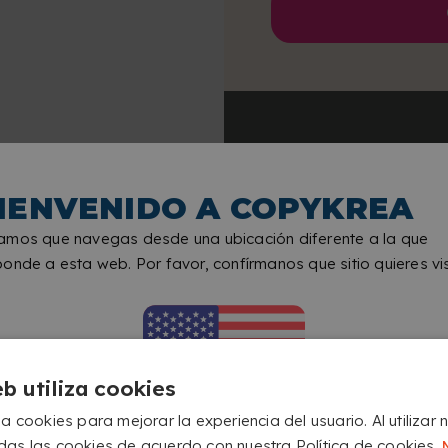
Total del pedido:
IENVENIDO A COPYKREA
OPCIÓN DE
amos que navegas desde una ubicación diferente a la que
PLANTILLAS
onde a esta web. Por favor, confírmanos que sitio quieres vis
PREDISEÑADAS
Escoge entre varios diseños
listos para personalizar con tus
fotos.
eb utiliza cookies
a cookies para mejorar la experiencia del usuario. Al utilizar 
das las cookies de acuerdo con nuestra Política de cookies.