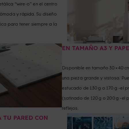
álica “wire‑o” en el centro
 cómoda y rápida. Su diseño
tica para tener siempre a la
EN TAMAÑO A3 Y PAPE
Disponible en tamaño 30 × 40 cm 
una pieza grande y vistosa. Pue
estucado de 130 g o 170 g -el 
(satinado de 120 g o 200 g -el p
reflejos.
A TU PARED CON