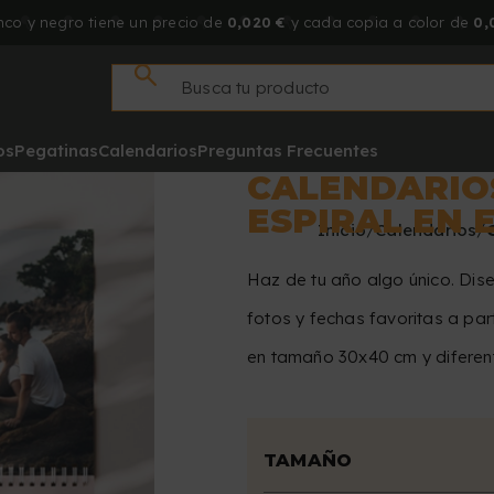
co y negro tiene un precio de
0,020 €
y cada copia a color de
0,
os
Pegatinas
Calendarios
Preguntas Frecuentes
CALENDARIO
ESPIRAL EN 
Inicio
Calendarios
Haz de tu año algo único. Dise
fotos y fechas favoritas a par
en tamaño 30x40 cm y diferent
TAMAÑO