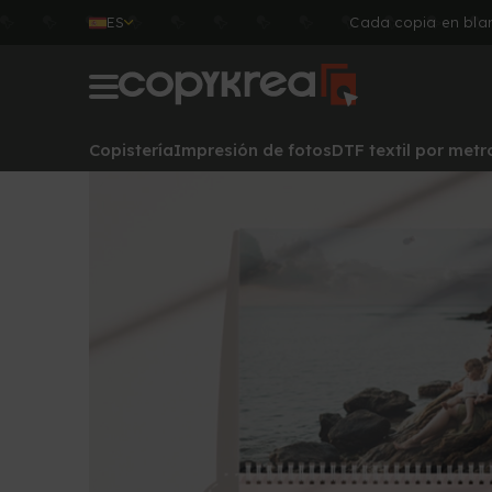
ES
Cada copia en blan
Copistería
Impresión de fotos
DTF textil por metr