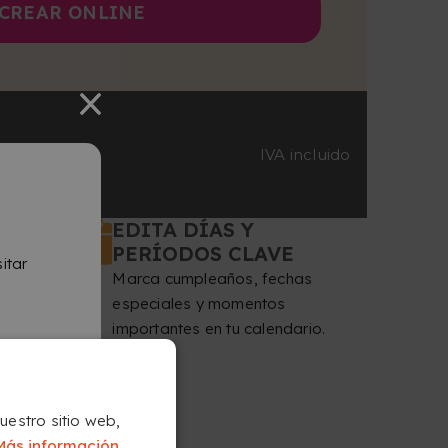
CREAR ONLINE
IVA incluido
EDITA DÍAS Y
PERÍODOS CLAVE
itar
Marca cumpleaños, fechas
especiales y momentos
importantes en tu calendario.
nuestro sitio web,
Más información