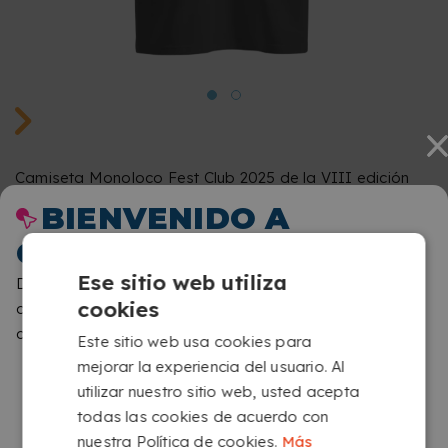
Camiseta Monoloco Fest Club 2025 de la VIII edición
BIENVENIDO A
del festival. Disponible en tallas XS, S, M, L, XL y XXL.
COPYKREA
Merchandising oficial Monoloco x Copykrea.
SELECCIONA UNA TALLA
XS
Ese sitio web utiliza
Detectamos que navegas desde una ubicación
cookies
diferente a la que corresponde a esta web. Por favor,
XS
S
M
L
XL
XXL
19
,95
€
confírmanos que sitio quieres visitar
Este sitio web usa cookies para
IVA incluido
mejorar la experiencia del usuario. Al
utilizar nuestro sitio web, usted acepta
todas las cookies de acuerdo con
nuestra Política de cookies.
Más