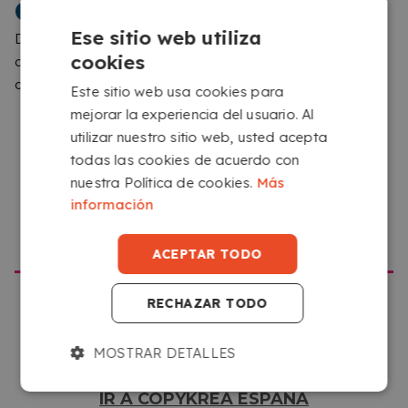
COPYKREA
Confía en nuestro
servicio de Impresión Online en
Badajoz
para satisfacer todas tus necesidades de
Ese sitio web utiliza
Detectamos que navegas desde una ubicación
impresión.
cookies
diferente a la que corresponde a esta web. Por favor,
CÓMO FUNCIONA EL SERVICIO
confírmanos que sitio quieres visitar
Este sitio web usa cookies para
mejorar la experiencia del usuario. Al
utilizar nuestro sitio web, usted acepta
todas las cookies de acuerdo con
nuestra Política de cookies.
Más
información
IR A COPYKREA USA
ACEPTAR TODO
SUBE TU ARCHIVO
RECHAZAR TODO
Sube tus archivos desde cualquier dispositivo con
acceso a internet, haciendo clic en el recuadro que
MOSTRAR DETALLES
pone ‘Selecciona o arrastra aquí tus archivos’.
IR A COPYKREA ESPAÑA