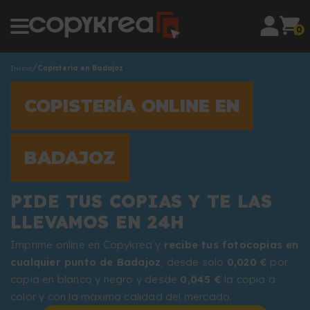
0
Inicio
Copistería en Badajoz
COPISTERÍA ONLINE EN
BADAJOZ
PIDE TUS COPIAS Y TE LAS
LLEVAMOS EN 24H
Imprime online en Copykrea y
recibe tus fotocopias en
cualquier punto de Badajoz
, desde solo
0,020 €
por
copia en blanco y negro y desde
0,045 €
la copia a
color y con la máxima calidad del mercado.