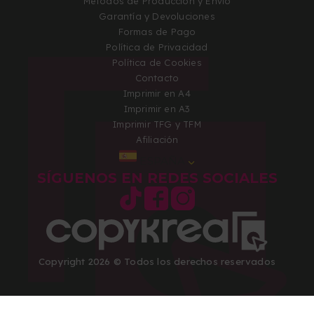
Métodos de Producción y Envío
Garantía y Devoluciones
Formas de Pago
Política de Privacidad
Política de Cookies
Contacto
Imprimir en A4
Imprimir en A3
Imprimir TFG y TFM
Afiliación
ESPAÑA
SÍGUENOS EN REDES SOCIALES
Copyright 2026 © Todos los derechos reservados