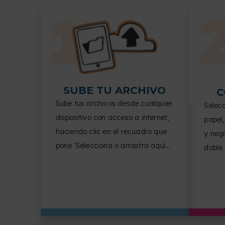
SUBE TU ARCHIVO
C
Sube tus archivos desde cualquier
Selec
dispositivo con acceso a internet,
papel,
haciendo clic en el recuadro que
y negr
pone ‘Selecciona o arrastra aquí
doble
tus archivos’.
de pág
del d