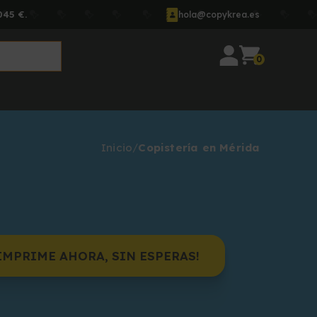
045 €.
hola@copykrea.es
0
Inicio
Copistería en Mérida
IMPRIME AHORA, SIN ESPERAS!