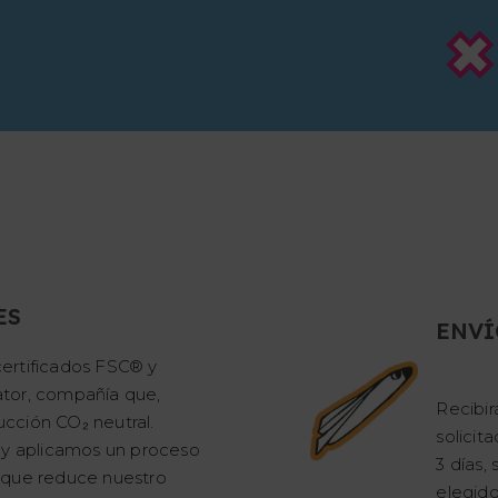
ES
ENVÍ
ertificados FSC® y
tor, compañía que,
Recibir
cción CO₂ neutral.
solicit
 y aplicamos un proceso
3 días
 que reduce nuestro
elegido