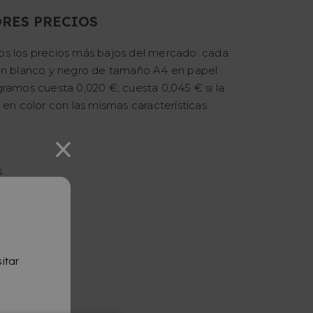
RES PRECIOS
s los precios más bajos del mercado: cada
en blanco y negro de tamaño A4 en papel
ramos cuesta 0,020 €; cuesta 0,045 € si la
 en color con las mismas características.
o
s
da
nte
itar