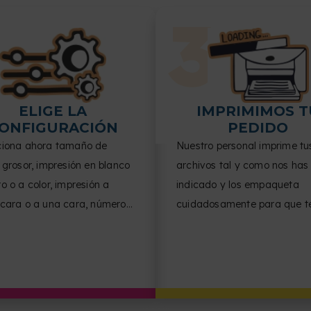
ELIGE LA
IMPRIMIMOS T
ONFIGURACIÓN
PEDIDO
ciona ahora tamaño de
Nuestro personal imprime tu
 grosor, impresión en blanco
archivos tal y como nos has
o o a color, impresión a
indicado y los empaqueta
 cara o a una cara, número
cuidadosamente para que t
inas por cara, orientación
lleguen en perfectas condici
ocumento y acabado.