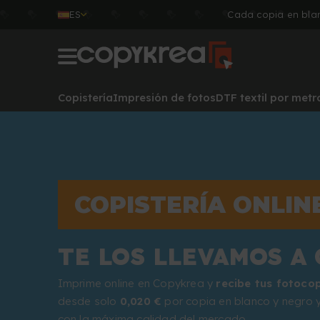
ES
Cada copia en blan
Copistería
Impresión de fotos
DTF textil por metr
COPISTERÍA ONLIN
TE LOS LLEVAMOS A 
Imprime online en Copykrea y
recibe tus fotoco
desde solo
0,020 €
por copia en blanco y negro
con la máxima calidad del mercado.