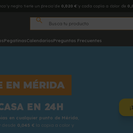
co y negro tiene un precio de
0,020 €
y cada copia a color de
0,
os
Pegatinas
Calendarios
Preguntas Frecuentes
E EN MÉRIDA
CASA EN 24H
¡
pias en cualquier punto de Mérida
,
 y desde
0,045 €
la copia a color y