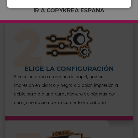
IR A COPYKREA ESPAÑA
ELIGE LA CONFIGURACIÓN
Selecciona ahora tamaño de papel, grosor,
impresión en blanco y negro o a color, impresión a
doble cara o a una cara, número de páginas por
cara, orientación del documento y acabado.