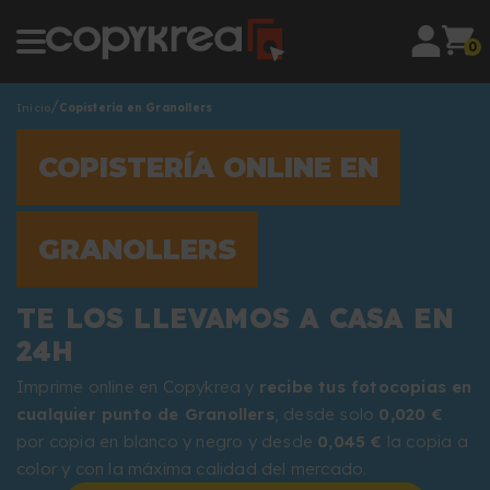
0
Inicio
Copistería en Granollers
COPISTERÍA ONLINE EN
GRANOLLERS
TE LOS LLEVAMOS A CASA EN
24H
Imprime online en Copykrea y
recibe tus fotocopias en
cualquier punto de Granollers
, desde solo
0,020 €
por copia en blanco y negro y desde
0,045 €
la copia a
color y con la máxima calidad del mercado.