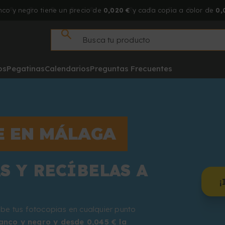
co y negro tiene un precio de
0,020 €
y cada copia a color de
0,
os
Pegatinas
Calendarios
Preguntas Frecuentes
E EN MÁLAGA
S Y RECÍBELAS A
¡
be tus fotocopias en cualquier punto
anco y negro y desde 0,045 € la