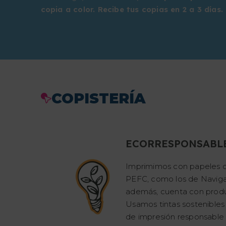
copia a color. Recibe tus copias en 2 a 3 días.
COPISTERÍA
ECORRESPONSABL
Imprimimos con papeles c
PEFC, como los de Naviga
además, cuenta con produ
Usamos tintas sostenibles
de impresión responsable