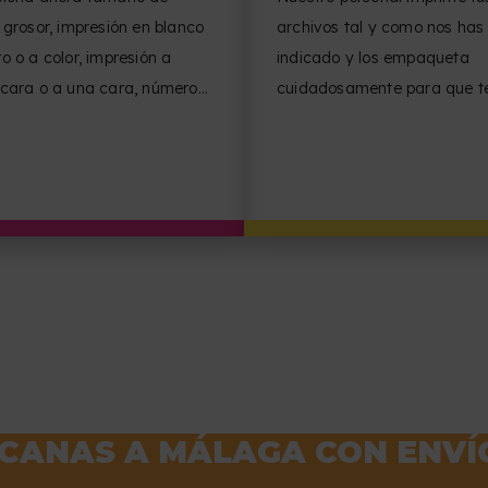
 grosor, impresión en blanco
archivos tal y como nos has
o o a color, impresión a
indicado y los empaqueta
 cara o a una cara, número
cuidadosamente para que t
inas por cara, orientación
lleguen en perfectas condici
ocumento y acabado.
CANAS A MÁLAGA CON ENVÍO