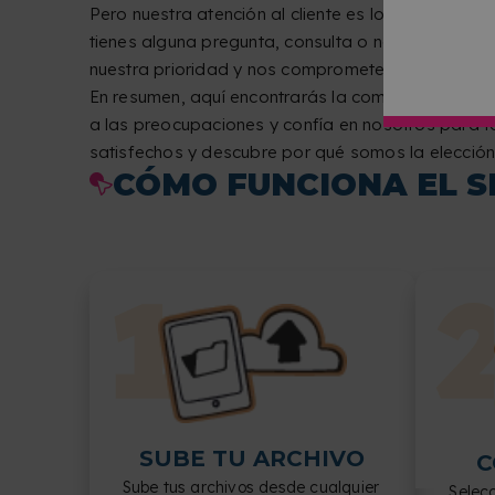
Pero nuestra atención al cliente es lo que realme
tienes alguna pregunta, consulta o necesitas ase
nuestra prioridad y nos comprometemos a ofrecert
En resumen, aquí encontrarás la combinación per
a las preocupaciones y confía en nosotros para 
satisfechos y descubre por qué somos la elección
CÓMO FUNCIONA EL S
SUBE TU ARCHIVO
C
Sube tus archivos desde cualquier
Selec