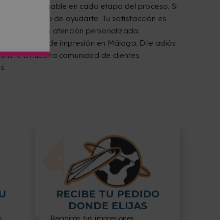
completo y amigable en cada etapa del proceso. Si
ará encantado de ayudarte. Tu satisfacción es
caciones y con atención personalizada.
 necesidades de impresión en Málaga. Dile adiós
Únete a nuestra comunidad de clientes
s.
U
RECIBE TU PEDIDO
DONDE ELIJAS
s
Recibirás tus impresiones