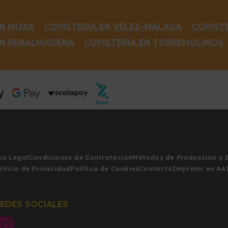
N MIJAS
COPISTERÍA EN VÉLEZ-MÁLAGA
COPISTE
EN BENALMÁDENA
COPISTERÍA EN TORREMOLINOS
so Legal
Condiciones de Contratación
Métodos de Producción y 
lítica de Privacidad
Política de Cookies
Contacto
Imprimir en A4
REDES SOCIALES