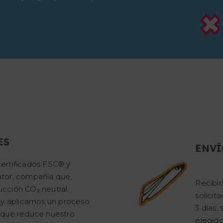
ES
ENVÍ
ertificados FSC® y
tor, compañía que,
Recibir
cción CO₂ neutral.
solicit
 y aplicamos un proceso
3 días
 que reduce nuestro
elegido