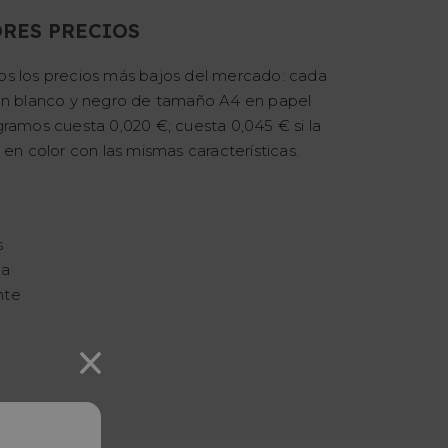
RES PRECIOS
s los precios más bajos del mercado: cada
en blanco y negro de tamaño A4 en papel
ramos cuesta 0,020 €; cuesta 0,045 € si la
 en color con las mismas características.
o
s
da
nte