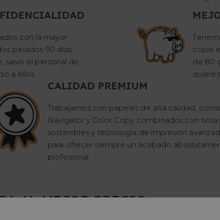
FIDENCIALIDAD
MEJO
tados con la mayor
Tenemo
idos pasados 90 días
copia 
 salvo el personal de
de 80 g
o a ellos.
quieres
CALIDAD PREMIUM
Trabajamos con papeles de alta calidad, com
Navigator y Color Copy, combinados con tinta
sostenibles y tecnología de impresión avanza
para ofrecer siempre un acabado absolutame
profesional.
GA AL MEJOR PRECIO