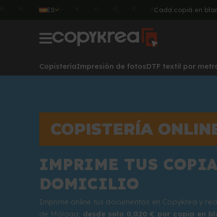
ES
Cada copia en blan
Copistería
Impresión de fotos
DTF textil por metr
COPISTERÍA ONLIN
IMPRIME TUS COPIA
DOMICILIO
Imprime online tus documentos en Copykrea y reci
de Málaga,
desde solo 0,020 € por copia en bl