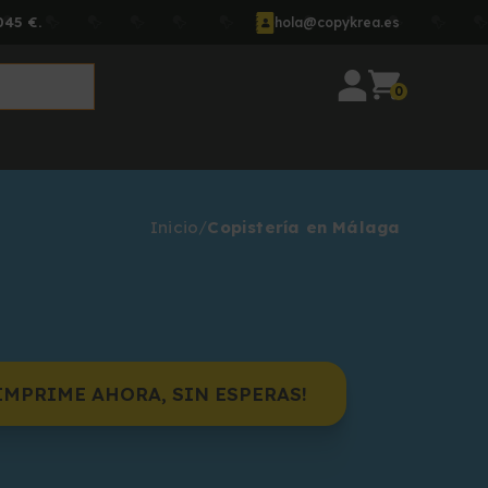
045 €.
hola@copykrea.es
0
Inicio
Copistería en Málaga
IMPRIME AHORA, SIN ESPERAS!