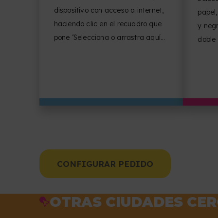
dispositivo con acceso a internet,
papel,
haciendo clic en el recuadro que
y negr
pone ‘Selecciona o arrastra aquí
doble
tus archivos’.
de pág
del d
CONFIGURAR PEDIDO
OTRAS CIUDADES CER