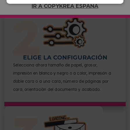
IR A COPYKREA ESPAÑA
ELIGE LA CONFIGURACIÓN
Selecciona ahora tamaño de papel, grosor,
impresión en blanco y negro o a color, impresión a
doble cara o a una cara, número de páginas por
cara, orientación del documento y acabado.