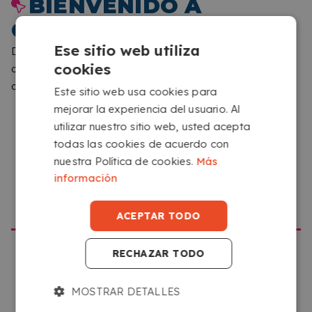
BIENVENIDO A
Disfruta de la comodidad de la
Copistería Online a
domicilio en Manresa
. ¡Haz tu pedido ahora y descubre
COPYKREA
la manera más conveniente de
imprimir tus PDF online
!
Ese sitio web utiliza
Detectamos que navegas desde una ubicación
CÓMO FUNCIONA EL SERVICIO
cookies
diferente a la que corresponde a esta web. Por favor,
confírmanos que sitio quieres visitar
Este sitio web usa cookies para
mejorar la experiencia del usuario. Al
utilizar nuestro sitio web, usted acepta
todas las cookies de acuerdo con
nuestra Política de cookies.
Más
información
IR A COPYKREA USA
SUBE TU ARCHIVO
ACEPTAR TODO
Sube tus archivos desde cualquier dispositivo con
acceso a internet, haciendo clic en el recuadro que
RECHAZAR TODO
pone ‘Selecciona o arrastra aquí tus archivos’.
MOSTRAR DETALLES