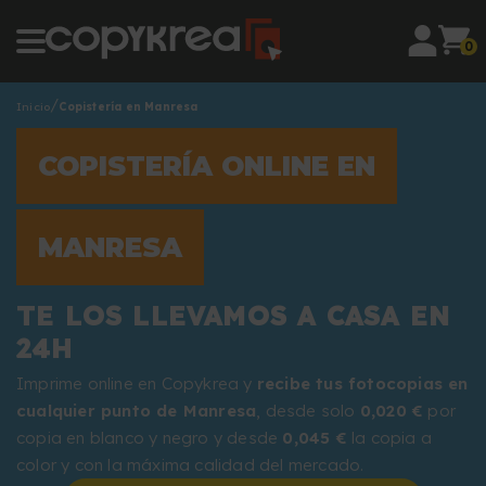
0
Inicio
Copistería en Manresa
COPISTERÍA ONLINE EN
MANRESA
TE LOS LLEVAMOS A CASA EN
24H
Imprime online en Copykrea y
recibe tus fotocopias en
cualquier punto de Manresa
, desde solo
0,020 €
por
copia en blanco y negro y desde
0,045 €
la copia a
color y con la máxima calidad del mercado.