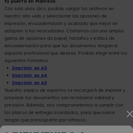
tu puerta en Manresa
.
Con solo unos clics, podrás cargar tus archivos en
nuestro sitio web y seleccionar las opciones de
impresión, encuadernación y acabado que mejor se
adapten a tus necesidades. Contamos con una amplia
gama de opciones de papel, tamaños y estilos de
encuadernación para que tus documentos tengan el
aspecto profesional que deseas. Podrás elegir entre los
siguientes formatos:
Imprimir en A3
Imprimir en A4
Imprimir en A5
Nuestro equipo de expertos se encargará de imprimir y
preparar tus documentos con la máxima calidad y
precisión. Además, nos comprometemos a cumplir con
los plazos de entrega acordados, para que nunca
tengas que preocuparte por retrasos.
No pierdas más tiempo buscando una copistería física.