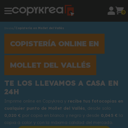
0
Inicio
Copistería en Mollet del Vallés
COPISTERÍA ONLINE EN
MOLLET DEL VALLÉS
TE LOS LLEVAMOS A CASA EN
24H
Imprime online en Copykrea y
recibe tus fotocopias en
cualquier punto de Mollet del Vallés
, desde solo
0,020 €
por copia en blanco y negro y desde
0,045 €
la
copia a color y con la máxima calidad del mercado.