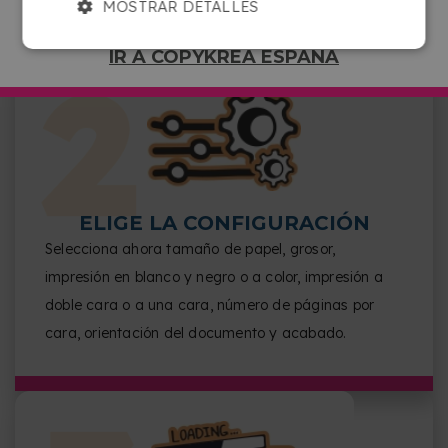
MOSTRAR DETALLES
IR A COPYKREA ESPAÑA
ELIGE LA CONFIGURACIÓN
Selecciona ahora tamaño de papel, grosor,
impresión en blanco y negro o a color, impresión a
doble cara o a una cara, número de páginas por
cara, orientación del documento y acabado.