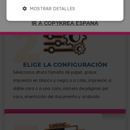
MOSTRAR DETALLES
IR A COPYKREA ESPAÑA
ELIGE LA CONFIGURACIÓN
Selecciona ahora tamaño de papel, grosor,
impresión en blanco y negro o a color, impresión a
doble cara o a una cara, número de páginas por
cara, orientación del documento y acabado.