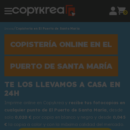
0
Inicio
Copistería en El Puerto de Santa María
COPISTERÍA ONLINE EN EL
PUERTO DE SANTA MARÍA
TE LOS LLEVAMOS A CASA EN
24H
Imprime online en Copykrea y
recibe tus fotocopias en
cualquier punto de El Puerto de Santa María
, desde
solo
0,020 €
por copia en blanco y negro y desde
0,045
€
la copia a color y con la máxima calidad del mercado.