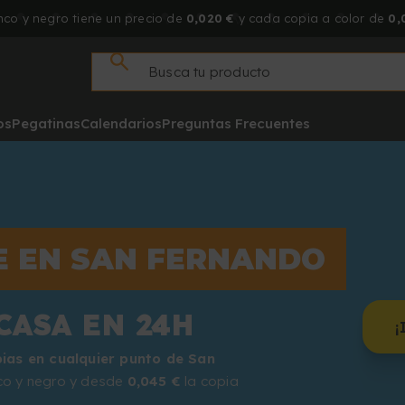
co y negro tiene un precio de
0,020 €
y cada copia a color de
0,
os
Pegatinas
Calendarios
Preguntas Frecuentes
E EN SAN FERNANDO
CASA EN 24H
¡
pias en cualquier punto de San
co y negro y desde
0,045 €
la copia