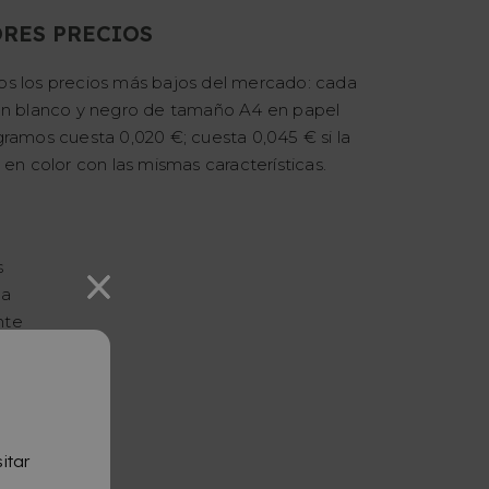
RES PRECIOS
s los precios más bajos del mercado: cada
en blanco y negro de tamaño A4 en papel
ramos cuesta 0,020 €; cuesta 0,045 € si la
 en color con las mismas características.
o
s
da
nte
itar