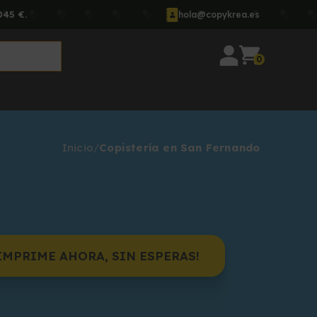
045 €.
hola@copykrea.es
0
Inicio
Copistería en San Fernando
IMPRIME AHORA, SIN ESPERAS!