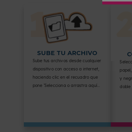
SUBE TU ARCHIVO
C
Sube tus archivos desde cualquier
Selec
dispositivo con acceso a internet,
papel,
haciendo clic en el recuadro que
y negr
pone ‘Selecciona o arrastra aquí
doble
tus archivos’.
de pág
del d