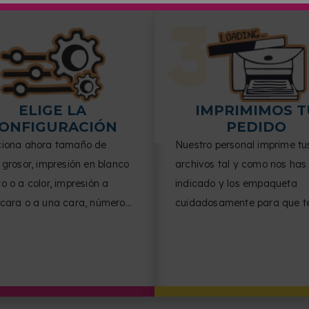
ELIGE LA
IMPRIMIMOS T
ONFIGURACIÓN
PEDIDO
ciona ahora tamaño de
Nuestro personal imprime tu
 grosor, impresión en blanco
archivos tal y como nos has
o o a color, impresión a
indicado y los empaqueta
 cara o a una cara, número
cuidadosamente para que t
inas por cara, orientación
lleguen en perfectas condici
ocumento y acabado.