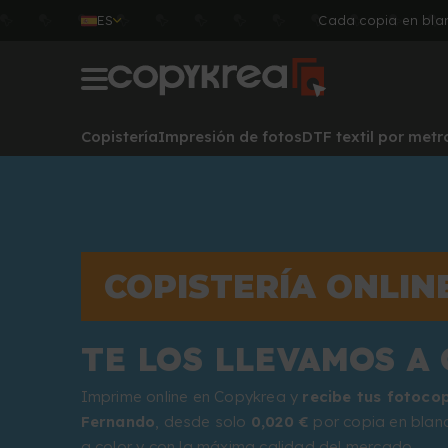
ES
Cada copia en blan
Copistería
Impresión de fotos
DTF textil por metr
COPISTERÍA ONLIN
TE LOS LLEVAMOS A 
Imprime online en Copykrea y
recibe tus fotoco
Fernando
, desde solo
0,020 €
por copia en blan
a color y con la máxima calidad del mercado.