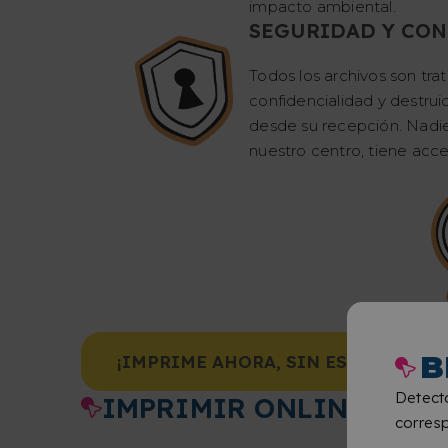
impacto ambiental.
SEGURIDAD Y CON
Todos los archivos son tra
confidencialidad y destru
desde su recepción. Nadie,
nuestro centro, tiene acces
B
¡IMPRIME AHORA, SIN ESPERAS!
Detect
IMPRIMIR ONLINE CON 
corresp