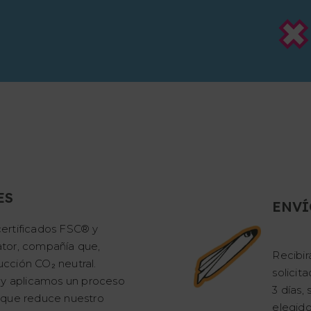
ES
ENVÍ
ertificados FSC® y
tor, compañía que,
Recibir
cción CO₂ neutral.
solicit
 y aplicamos un proceso
3 días
 que reduce nuestro
elegido